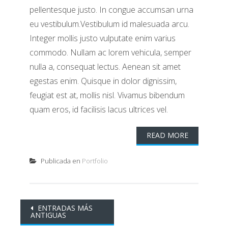
pellentesque justo. In congue accumsan urna
eu vestibulum.Vestibulum id malesuada arcu.
Integer mollis justo vulputate enim varius
commodo. Nullam ac lorem vehicula, semper
nulla a, consequat lectus. Aenean sit amet
egestas enim. Quisque in dolor dignissim,
feugiat est at, mollis nisl. Vivamus bibendum
quam eros, id facilisis lacus ultrices vel.
READ MORE
Publicada en
Portfolio
Ir
ENTRADAS MÁS
ANTIGUAS