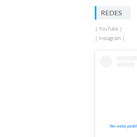
a
las
REDES
entradas
| YouTube |
| Instagram |
Ver esta pub