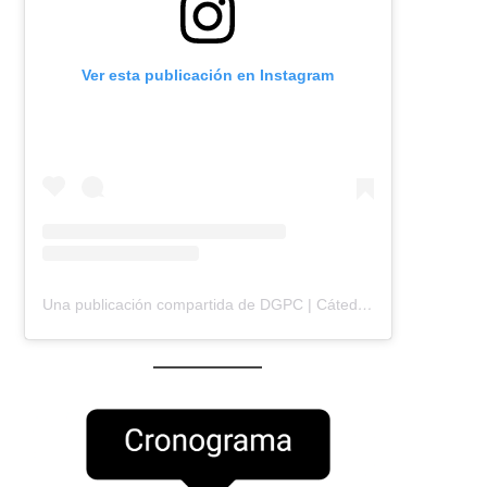
Ver esta publicación en Instagram
Una publicación compartida de DGPC | Cátedra Ocampo | FADU | UBA (@dgpc.catedraocampo)