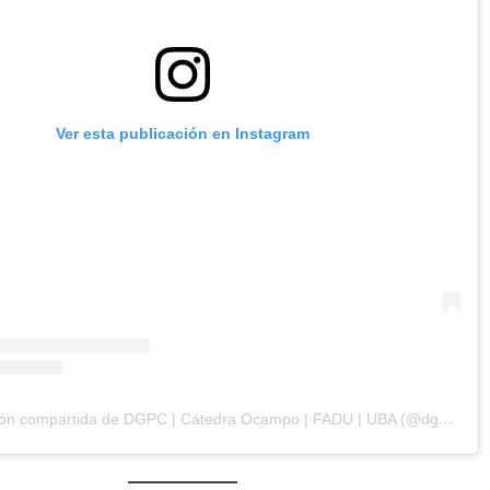
Ver esta publicación en Instagram
Una publicación compartida de DGPC | Cátedra Ocampo | FADU | UBA (@dgpc.catedraocampo)