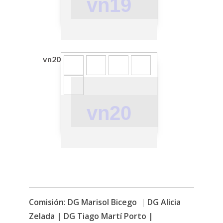
vn19
vn20
vn20
Comisión:
DG Marisol Bicego
|
DG Alicia
Zelada | DG Tiago Martí Porto |