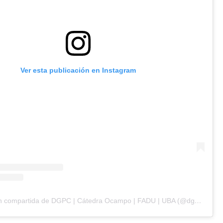
Ver esta publicación en Instagram
Una publicación compartida de DGPC | Cátedra Ocampo | FADU | UBA (@dgpc.catedraocampo)