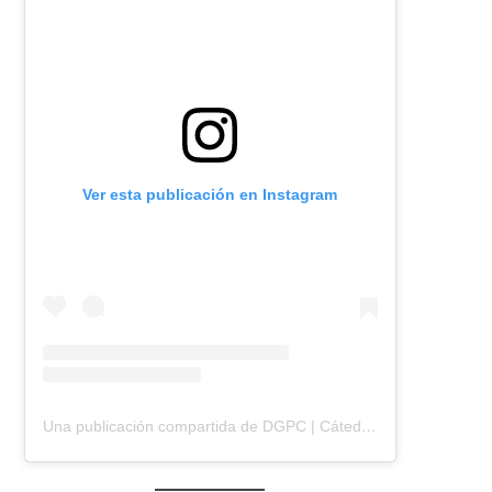
Ver esta publicación en Instagram
Una publicación compartida de DGPC | Cátedra Ocampo | FADU | UBA (@dgpc.catedraocampo)