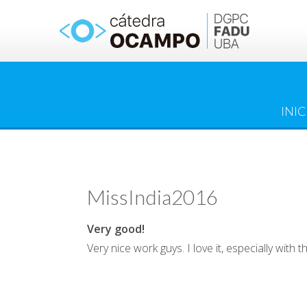
Saltar
al
contenido
INIC
MissIndia2016
Very good!
Very nice work guys. I love it, especially wi