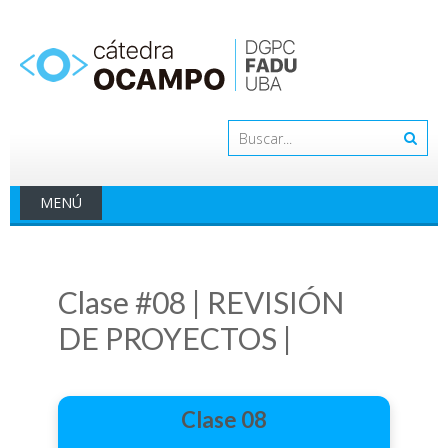
Saltar
al
contenido
MENÚ
Clase #08 | REVISIÓN
DE PROYECTOS |
Clase 08