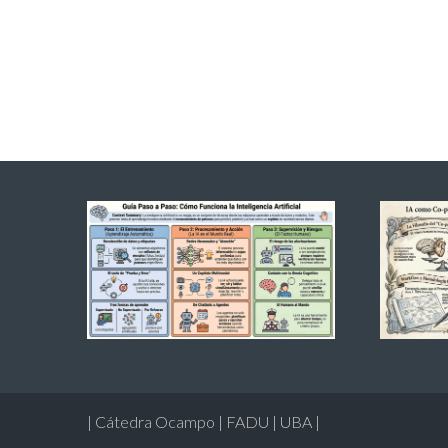
| Cátedra Ocampo | FADU | UBA |