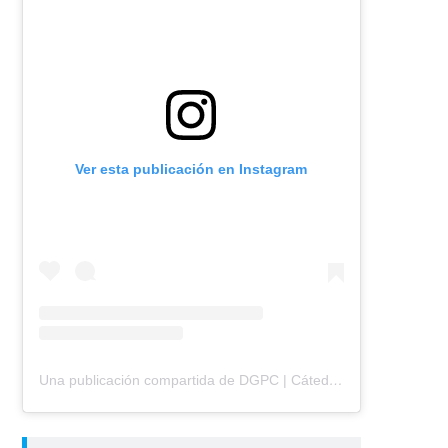
Ver esta publicación en Instagram
Una publicación compartida de DGPC | Cátedra Ocampo | FADU | UBA (@dgpc.catedraocampo)