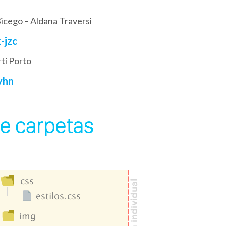
Bicego – Aldana Traversi
-jzc
tí Porto
yhn