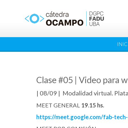
Saltar
al
contenido
INIC
Clase #05 | Video para w
| 08/09 | Modalidad virtual. Pla
MEET GENERAL
19.15 hs.
https://meet.google.com/fab-tech-