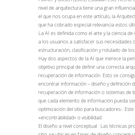
nivel de arquitectura tiene una gran influenci
el que nos ocupa en este artículo, la Arquite
que ha cobrado especial relevancia estos úl
La AI es definida como el arte y la ciencia d
a los usuarios a satisfacer sus necesidades 
estructuración, clasificación y rotulado de lo
Hay dos aspectos de la AI que merece la pena
objetivo principal de definir una correcta arqu
recuperación de información. Esto se consigu
encontrar información – diseño y definición d
recuperación de información o sistemas de bús
que cada elemento de información pueda ser
optimización del sitio para buscadores-. Este
«encontrabilidad» o visibilidad.
El diseño a nivel conceptual : Las técnicas pro
sitio, se ubican en fases de diseño conceptua