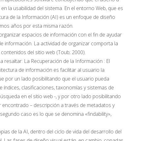
a en la usabilidad del sistema. En el entorno Web, que es
ctura de la Información (AI) es un enfoque de diseño
timos años por esta misma razón.
e organizar espacios de información con el fin de ayudar
de información. La actividad de organizar comporta la
s contenidos del sitio web (Toub; 2000).
 resaltar: La Recuperación de la Información : El
itectura de información es facilitar al usuario la
e por un lado posibilitando que el usuario pueda
e índices, clasificaciones, taxonomías y sistemas de
queda en el sitio web -, y por otro lado posibilitando
 encontrado – descripción a través de metadatos y
 segundo caso es lo que se denomina «findability»,
pias de la AI, dentro del ciclo de vida del desarrollo del
l. Las fases de diseño visual están, en cambio, copadas