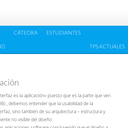
CÁTEDRA
ESTUDIANTES
IO
TPS ACTUALES
mación
terfaz es la aplicación» puesto que es la parte que ven
998) , debemos entender que la usabilidad de la
erfaz, sino también de su arquitectura – estructura y
ente no visible del diseño.
n aplicaciones software concluyendo que el diseño a