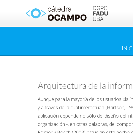
Saltar
al
contenido
INIC
Arquitectura de la infor
Aunque para la mayoría de los usuarios «la in
y a través de la cual interactúan (Hartson; 1
aplicación depende no sólo del diseño del int
organización -, en otras palabras, del compon
Folmer y Bosch (2003) estudian este hecho e