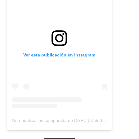
Ver esta publicación en Instagram
Una publicación compartida de DGPC | Cátedra Ocampo | FADU | UBA (@dgpc.catedraocampo)