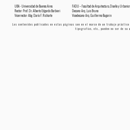
UBA - Universidad de Buenos Aires
FADU – Facultad de Arquitectura, Diseño y Urbanis
Rector: Prof. Dr. Alberto Edgardo Barbieri
Decano: Arq. Luis Bruno
Vicerrector: Abg. Darío F. Richarte
Vicedecano: Arq. Guillermo Bugarin
Los contenidos publicados en estas páginas son en el marco de un trabajo práctico
tipografías, etc., pueden no ser de su