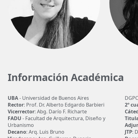
Información Académica
UBA
- Universidad de Buenos Aires
DGPC
Rector
: Prof. Dr. Alberto Edgardo Barbieri
2º cu
Vicerrector
: Abg. Darío F. Richarte
Cáte
FADU
- Facultad de Arquitectura, Diseño y
Titul
Urbanismo
Adju
Decano
: Arq. Luis Bruno
JTP
: 